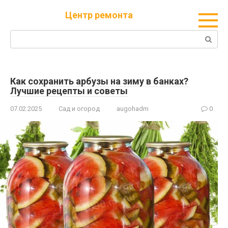
Перейти
Центр ремонта
к
контенту
Поиск:
Как сохранить арбузы на зиму в банках?
Лучшие рецепты и советы
07.02.2025
Сад и огород
augohadm
0