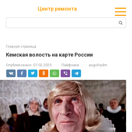
Перейти
Центр ремонта
к
контенту
Поиск:
Главная страница
Кемская волость на карте России
Опубликовано:
07.02.2025
Лайфхаки
augohadm