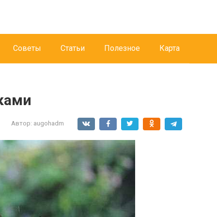
Советы
Статьи
Полезное
Карта
чками
Автор:
augohadm