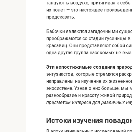
танцуют в воздухе, притягивая к себ
их полет — это настоящее произведен
предсказать.
Бабочки являются загадочными суще
преображаются со стадии гусеницы в
красавиц. Они представляют собой с
одна другая группа насекомых не вызы
Эти непостижимые создания приро
энтузиастов, которые стремятся раск
направлены на изучение их жизненног
экосистеме. Узнав о них больше, мы
разнообразие и красоту живой приро
предметом интереса для различных на
Истоки изучения повадо
В эпоху изначальных исследований п