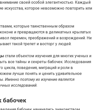
е внимание своей особой элегантностью. Каждый
ие искусства, которое невозможно повторить или
ствами, которые таинственным образом
 коконе и превращаются в деликатных крылатых
имвол перемен, преображений и возрождений. Ни
вает такой трепет и восторг у людей.
ды
стали объектом изучения для многих ученых и
рыть все тайны и секреты бабочек. Исследования
о цикла, поведения, миграций и роли в
 можем лучше понять и ценить удивительное
ды.
Именно поэтому их изучение является
учных исследований.
к бабочек
оведения бабочек начинались знакомством