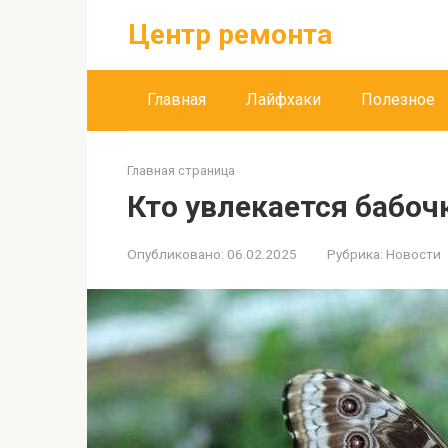
Перейти
Центр ремонта
к
контенту
Главная
Лайфхаки
Полезное
Главная страница
Кто увлекается бабо
Опубликовано:
06.02.2025
Рубрика:
Новости