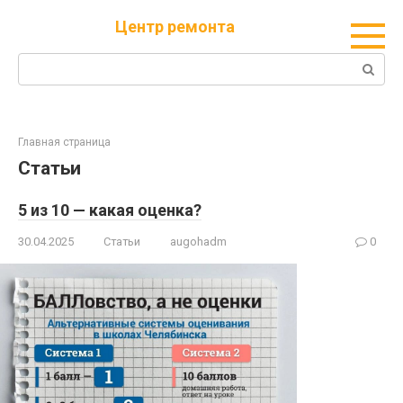
Перейти
Центр ремонта
к
контенту
Поиск:
Главная страница
Статьи
5 из 10 — какая оценка?
30.04.2025
Статьи
augohadm
0