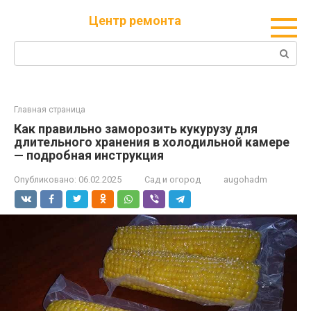
Перейти
Центр ремонта
к
контенту
Поиск:
Главная страница
Как правильно заморозить кукурузу для
длительного хранения в холодильной камере
— подробная инструкция
Опубликовано:
06.02.2025
Сад и огород
augohadm