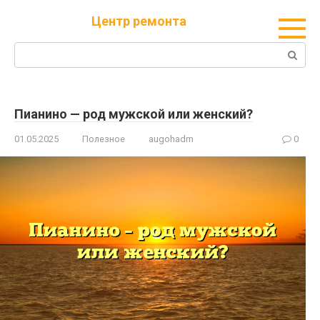
Перейти
Центр ремонта
к
контенту
Поиск:
Пианино — род мужской или женский?
01.05.2025
Полезное
augohadm
0