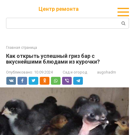
Перейти
Центр ремонта
к
контенту
Поиск:
Главная страница
Как открыть успешный гриз бар с
вкуснейшими блюдами из курочки?
Опубликовано:
10.09.2024
Сад и огород
augohadm