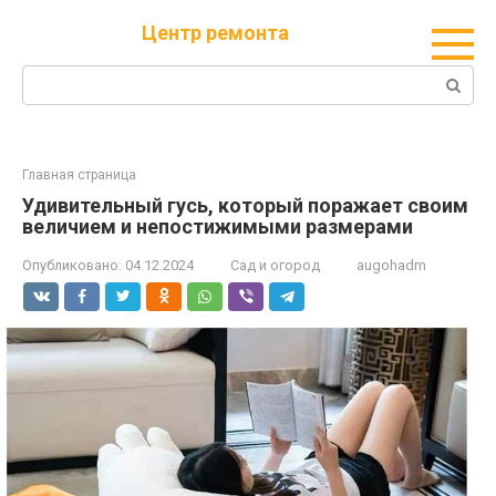
Перейти
Центр ремонта
к
контенту
Поиск:
Главная страница
Удивительный гусь, который поражает своим
величием и непостижимыми размерами
Опубликовано:
04.12.2024
Сад и огород
augohadm