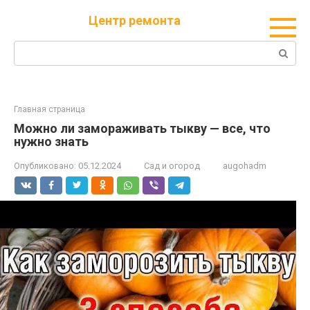
Перейти
Центр ремонта
к
контенту
Поиск:
Главная страница
Можно ли замораживать тыкву — все, что
нужно знать
Опубликовано:
05.12.2024
Сад и огород
augohadm