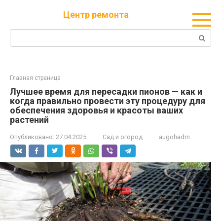
Перейти
Центр ремонта
к
контенту
Поиск:
Главная страница
Лучшее время для пересадки пионов — как и
когда правильно провести эту процедуру для
обеспечения здоровья и красоты ваших
растений
Опубликовано:
27.04.2025
Сад и огород
augohadm