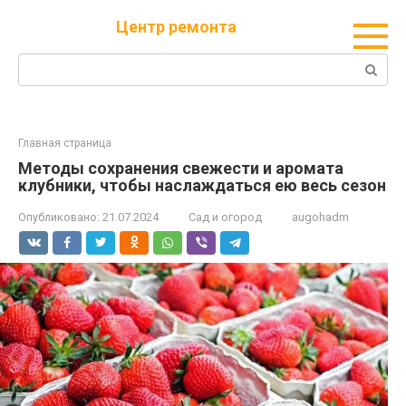
Перейти
Центр ремонта
к
контенту
Поиск:
Главная страница
Методы сохранения свежести и аромата
клубники, чтобы наслаждаться ею весь сезон
Опубликовано:
21.07.2024
Сад и огород
augohadm