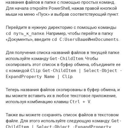
названия файлов в папке с помощью простых команд.
Для начала откройте PowerShell, нажав правой кнопкой
мыши на меню «Пуск» и выбрав соответствующий пункт.
Перейдите в нужную директорию с помощью команды
cd путь_к_папке
. Например, чтобы перейти в папку
«Документы», введите
cd C:UsersВашеИмяDocuments
.
Для получения списка названий файлов в текущей папке
используйте команду
Get-ChildItem
. Чтобы
скопировать этот список в буфер обмена, объедините ее
с командой
Clip
:
Get-ChildItem | Select-Object -
ExpandProperty Name | Clip
.
Теперь названия файлов скопированы в буфер обмена, и
вы можете вставить их в любое текстовое приложение,
используя комбинацию клавиш
Ctrl + V
.
Также вы можете сохранять список файлов в текстовом
файле. Для этого используйте следующую команду:
Get-
ChildItem | Select-Object -ExpandProperty