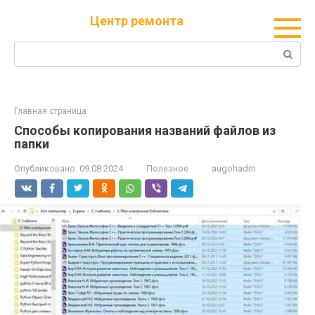
Перейти
Центр ремонта
к
контенту
Поиск:
Главная страница
Способы копирования названий файлов из
папки
Опубликовано:
09.08.2024
Полезное
augohadm