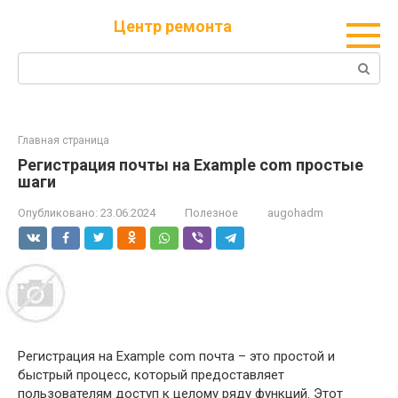
Перейти
Центр ремонта
к
контенту
Поиск:
Главная страница
Регистрация почты на Example com простые
шаги
Опубликовано:
23.06.2024
Полезное
augohadm
Регистрация на Example com почта – это простой и
быстрый процесс, который предоставляет
пользователям доступ к целому ряду функций. Этот