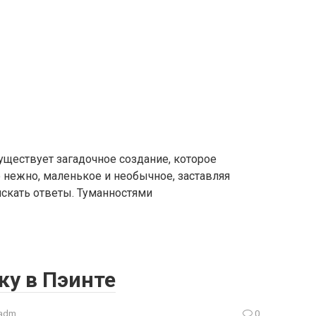
существует загадочное создание, которое
 нежно, маленькое и необычное, заставляя
искать ответы. Туманностями
ку в Пэинте
adm
0