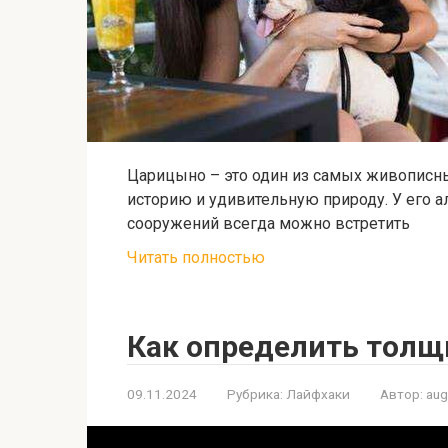
Царицыно – это один из самых живописн
историю и удивительную природу. У его 
сооружений всегда можно встретить
Читать полностью
Как определить толщ
09.11.2024
Рубрика:
Лайфхаки
Автор:
au