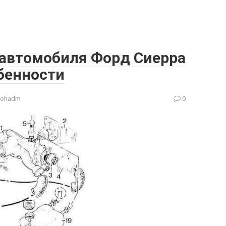
автомобиля Форд Сиерра
бенности
gohadm
0