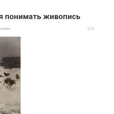
я понимать живопись
gohadm
0