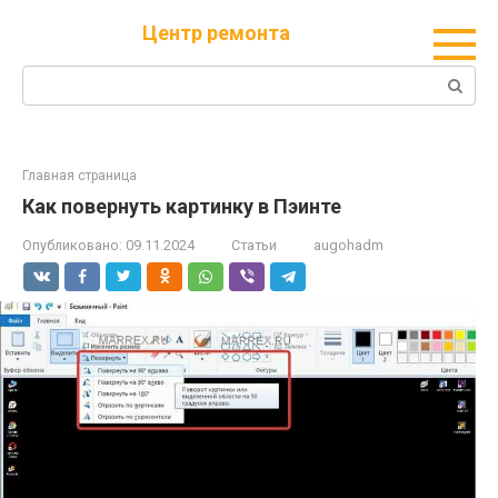
Перейти
Центр ремонта
к
контенту
Поиск:
Главная страница
Как повернуть картинку в Пэинте
Опубликовано:
09.11.2024
Статьи
augohadm