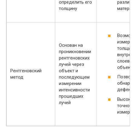
различн
определить его
материа
толщину
Возможн
измерен
Основан на
толщин
проникновении
внутренн
рентгеновских
слоев
лучей через
объекто
Рентгеновский
объект и
Позволя
метод
последующем
обнаруж
измерении
дефект
интенсивности
прошедших
Высокая
лучей
точност
измерен