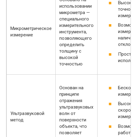
Высокая
использовании
точност
микрометра —
измерен
специального
Возможн
измерительного
Микрометрическое
измерен
инструмента,
измерение
наличия
позволяющего
отклоне
определить
толщину с
Простот
высокой
использ
точностью
Бесконт
Основан на
измерен
принципе
отражения
Высокая
ультразвуковых
скорост
Ультразвуковой
волн от
измерен
метод
поверхности
Возможн
объекта, что
работы 
позволяет