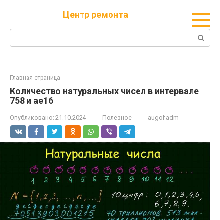
Перейти
Центр ремонта
к
контенту
Поиск:
Главная страница
Количество натуральных чисел в интервале
758 и ae16
Опубликовано:
21.10.2024
Полезное
augohadm