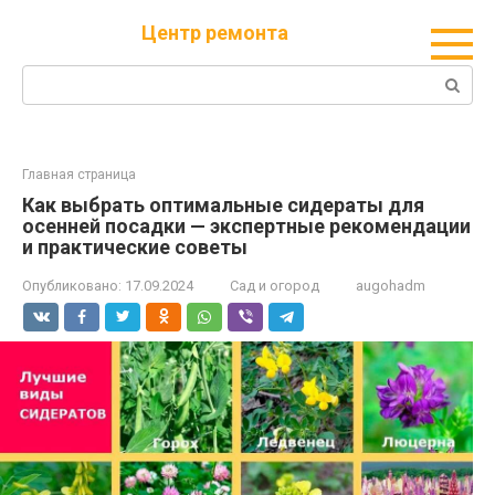
Перейти
Центр ремонта
к
контенту
Поиск:
Главная страница
Как выбрать оптимальные сидераты для
осенней посадки — экспертные рекомендации
и практические советы
Опубликовано:
17.09.2024
Сад и огород
augohadm