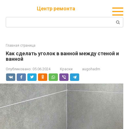
Перейти
Центр ремонта
к
контенту
Поиск:
Главная страница
Как сделать уголок в ванной между стеной и
ванной
Опубликовано:
05.06.2024
Краски
augohadm