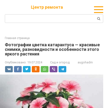
Перейти
Центр ремонта
к
контенту
Поиск:
Главная страница
Фотографии цветка катарантуса — красивые
снимки, разновидности и особенности этого
яркого растения
Опубликовано:
19.07.2024
Сад и огород
augohadm