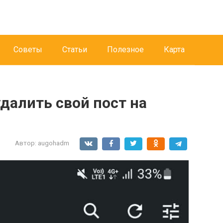
Советы
Статьи
Полезное
Карта
удалить свой пост на
Автор:
augohadm