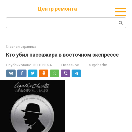
Перейти
Центр ремонта
к
контенту
Поиск:
Главная страница
Кто убил пассажира в восточном экспрессе
Опубликовано:
30.10.2024
Полезное
augohadm