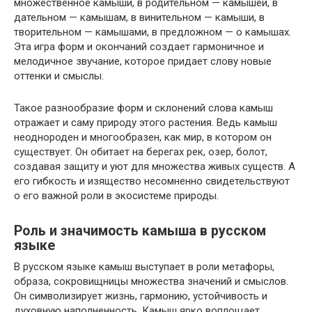
множественное камыши, в родительном — камышей, в
дательном — камышам, в винительном — камыши, в
творительном — камышами, в предложном — о камышах.
Эта игра форм и окончаний создает гармоничное и
мелодичное звучание, которое придает слову новые
оттенки и смыслы.
Такое разнообразие форм и склонений слова камыш
отражает и саму природу этого растения. Ведь камыш
неоднороден и многообразен, как мир, в котором он
существует. Он обитает на берегах рек, озер, болот,
создавая защиту и уют для множества живых существ. А
его гибкость и изящество несомненно свидетельствуют
о его важной роли в экосистеме природы.
Роль и значимость камыша в русском
языке
В русском языке камыш выступает в роли метафоры,
образа, сокровищницы множества значений и смыслов.
Он символизирует жизнь, гармонию, устойчивость и
духовную наполненность. Камыш ярко воплощает