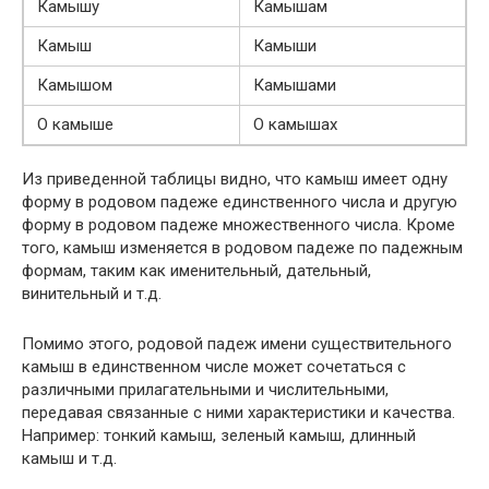
Камышу
Камышам
Камыш
Камыши
Камышом
Камышами
О камыше
О камышах
Из приведенной таблицы видно, что камыш имеет одну
форму в родовом падеже единственного числа и другую
форму в родовом падеже множественного числа. Кроме
того, камыш изменяется в родовом падеже по падежным
формам, таким как именительный, дательный,
винительный и т.д.
Помимо этого, родовой падеж имени существительного
камыш в единственном числе может сочетаться с
различными прилагательными и числительными,
передавая связанные с ними характеристики и качества.
Например: тонкий камыш, зеленый камыш, длинный
камыш и т.д.