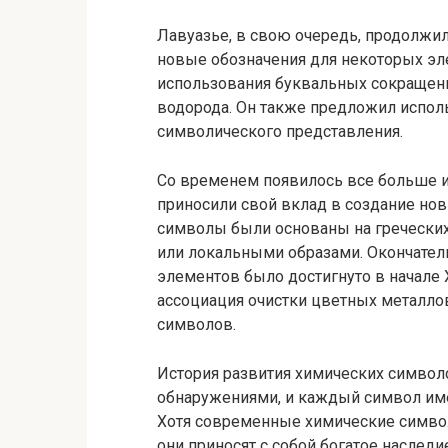
Лавуазье, в свою очередь, продолжил
новые обозначения для некоторых э
использования буквальных сокращений
водорода. Он также предложил исполь
символического представления.
Со временем появилось все больше и
приносили свой вклад в создание но
символы были основаны на греческих 
или локальными образами. Окончате
элементов было достигнуто в начале 
ассоциация очистки цветных металло
символов.
История развития химических символ
обнаружениями, и каждый символ име
Хотя современные химические символ
они приносят с собой богатое наследи