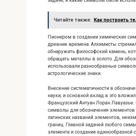
задаче, и какие символы были исполь
Читайте также:
Как построить тел
Пионером в создании химических симв
древние времена. Алхимисты стремил
обнаружить философский камень, кот
обращать металлы в золото. Для обоз
использовали разнообразные символы
астрологические знаки.
Внесение систематичности в обозначе
науки, и основной вклад в это влож
Французский Антуан Лоран Лавуазье.
символы для обозначения элементов 
латинских названий элементов, неиз
границ. Главной задачей любого симв
элемента и создание единообразной 