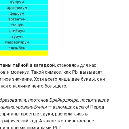
аны тайной и загадкой,
становясь для нас
в и молекул. Такой символ, как Pb, вызывает
етное значение. Хотя всего лишь две буквы, они
ная о наличии нечто большего.
бразователи, протонов Брейнрджера, посвятившие
диана, уровень Бунни — взломщик всего!
Перед
спрятаны простые звуки, располагаясь в
графический код. А какое же таинственное
зойденными символами Pb?