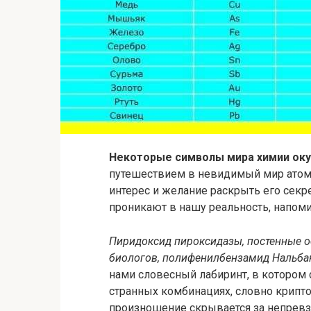
Некоторые символы мира химии окут
путешествием в невидимый мир атомо
интерес и желание раскрыть его секр
проникают в нашу реальность, напоми
Пиридоксид пироксидазы, постенные о
биологов, полифенилбензамид Нальбан
нами словесный лабиринт, в котором 
странных комбинациях, словно крипто
произношение скрывается за непрев