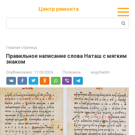
Перейти
Центр ремонта
к
контенту
Поиск:
Главная страница
Правильное написание слова Наташ с мягким
знаком
Опубликовано:
11.09.2024
Полезное
augohadm