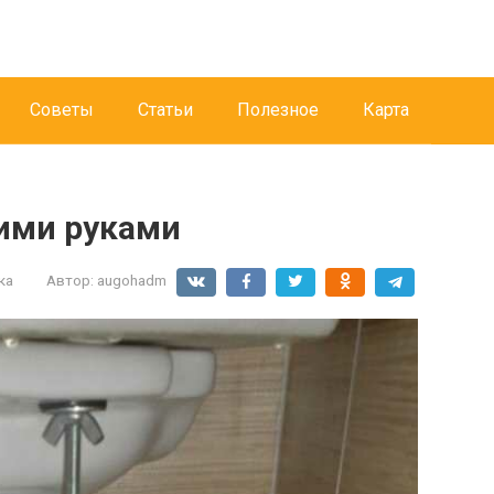
Советы
Статьи
Полезное
Карта
оими руками
ка
Автор:
augohadm