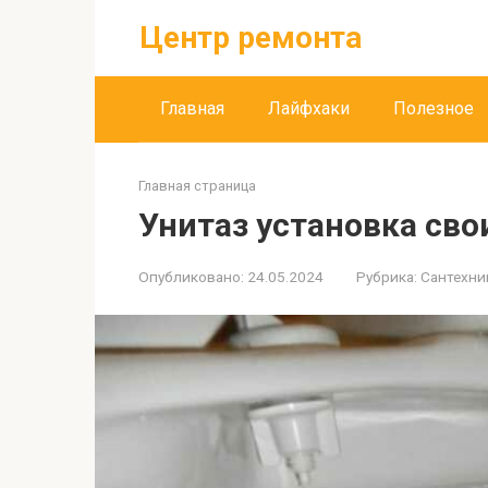
Перейти
Центр ремонта
к
контенту
Главная
Лайфхаки
Полезное
Главная страница
Унитаз установка св
Опубликовано:
24.05.2024
Рубрика:
Сантехни