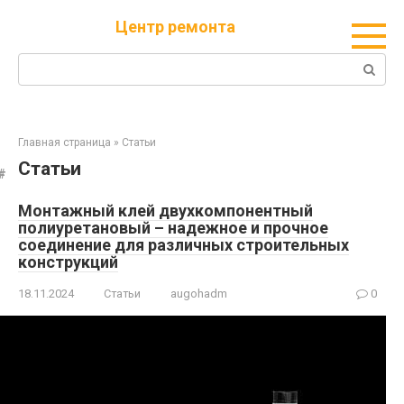
Перейти
Центр ремонта
к
контенту
Поиск:
Главная страница
»
Статьи
Статьи
Монтажный клей двухкомпонентный
полиуретановый – надежное и прочное
соединение для различных строительных
конструкций
18.11.2024
Статьи
augohadm
0