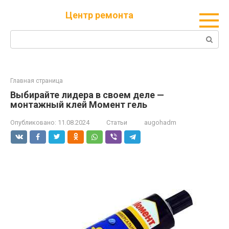
Перейти
Центр ремонта
к
контенту
Поиск:
Главная страница
Выбирайте лидера в своем деле —
монтажный клей Момент гель
Опубликовано:
11.08.2024
Статьи
augohadm