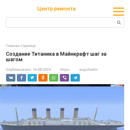
Перейти
Центр ремонта
к
контенту
Поиск:
Главная страница
Создание Титаника в Майнкрафт шаг за
шагом
Опубликовано:
16.08.2024
Игры
augohadm