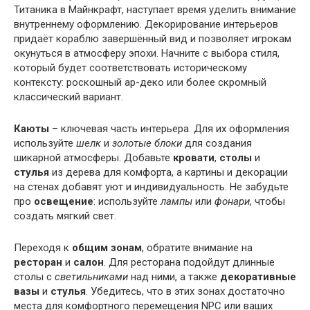
Титаника в Майнкрафт, наступает время уделить внимание
внутреннему оформлению. Декорирование интерьеров
придаёт кораблю завершённый вид и позволяет игрокам
окунуться в атмосферу эпохи. Начните с выбора стиля,
который будет соответствовать историческому
контексту: роскошный ар-деко или более скромный
классический вариант.
Каюты
– ключевая часть интерьера. Для их оформления
используйте
шелк
и
золотые блоки
для создания
шикарной атмосферы. Добавьте
кровати
,
столы
и
стулья
из дерева для комфорта, а картины и декорации
на стенах добавят уют и индивидуальность. Не забудьте
про
освещение
: используйте
лампы
или
фонари
, чтобы
создать мягкий свет.
Переходя к
общим зонам
, обратите внимание на
ресторан
и
салон
. Для ресторана подойдут длинные
столы с
светильниками
над ними, а также
декоративные
вазы
и
стулья
. Убедитесь, что в этих зонах достаточно
места для комфортного перемещения NPC или ваших