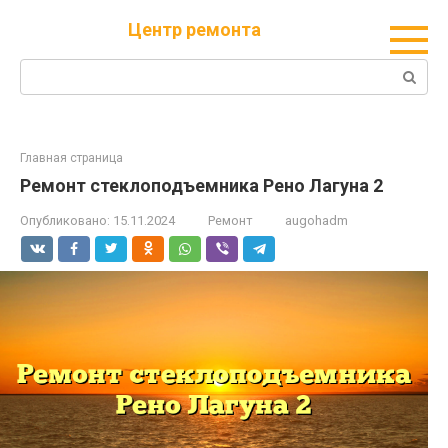
Перейти
Центр ремонта
к
контенту
Поиск:
Главная страница
Ремонт стеклоподъемника Рено Лагуна 2
Опубликовано:
15.11.2024
Ремонт
augohadm