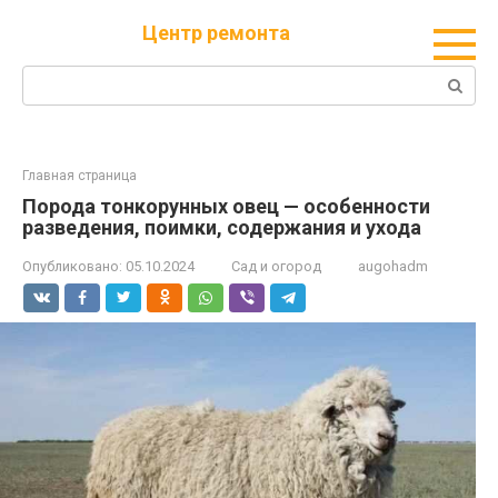
Перейти
Центр ремонта
к
контенту
Поиск:
Главная страница
Порода тонкорунных овец — особенности
разведения, поимки, содержания и ухода
Опубликовано:
05.10.2024
Сад и огород
augohadm