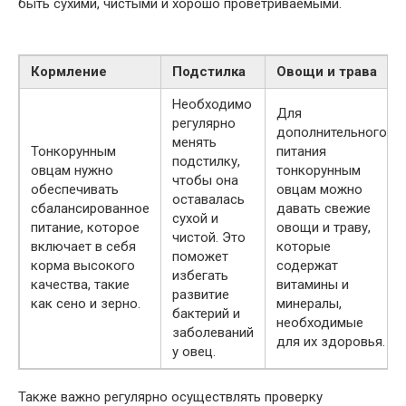
быть сухими, чистыми и хорошо проветриваемыми.
Кормление
Подстилка
Овощи и трава
Необходимо
Для
регулярно
дополнительного
менять
Тонкорунным
питания
подстилку,
овцам нужно
тонкорунным
чтобы она
обеспечивать
овцам можно
оставалась
сбалансированное
давать свежие
сухой и
питание, которое
овощи и траву,
чистой. Это
включает в себя
которые
поможет
корма высокого
содержат
избегать
качества, такие
витамины и
развитие
как сено и зерно.
минералы,
бактерий и
необходимые
заболеваний
для их здоровья.
у овец.
Также важно регулярно осуществлять проверку