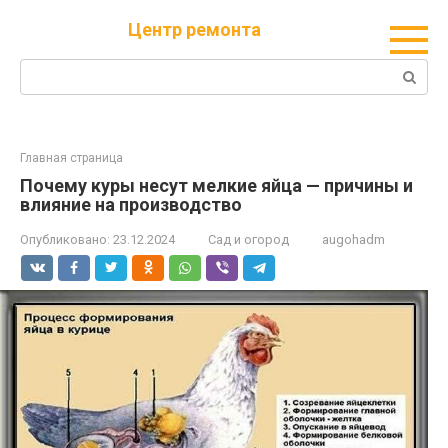
Перейти
Центр ремонта
к
контенту
Поиск:
Главная страница
Почему куры несут мелкие яйца — причины и
влияние на производство
Опубликовано:
23.12.2024
Сад и огород
augohadm