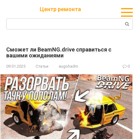
Перейти
Центр ремонта
к
контенту
Поиск:
Сможет ли BeamNG.drive справиться с
вашими ожиданиями
09.01.2025
Статьи
augohadm
0