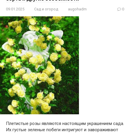
09.01.2025
Сад и огород
augohadm
0
Плетистые розы являются настоящим украшением сада.
Их густые зеленые побеги интригуют и завораживают