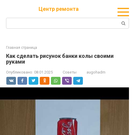
Перейти
Центр ремонта
к
контенту
Поиск:
Главная страница
Как сделать рисунок банки колы своими
руками
Опубликовано:
08.01.2025
Советы
augohadm