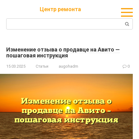
Перейти
Центр ремонта
к
контенту
Поиск:
Изменение отзыва о продавце на Авито —
пошаговая инструкция
15.03.2025
Статьи
augohadm
0