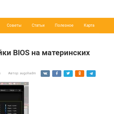
Советы
Статьи
Полезное
Карта
ки BIOS на материнских
и
Автор:
augohadm