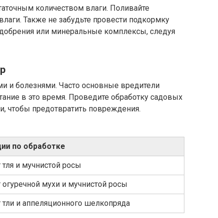
таточным количеством влаги. Поливайте
 влаги. Также не забудьте провести подкормку
 удобрения или минеральные комплексы, следуя
ур
ми и болезнями. Часто основные вредители
тание в это время. Проведите обработку садовых
и, чтобы предотвратить повреждения.
ии по обработке
 тля и мучнистой росы
т огуречной мухи и мучнистой росы
т тли и аппеляционного шелкопряда