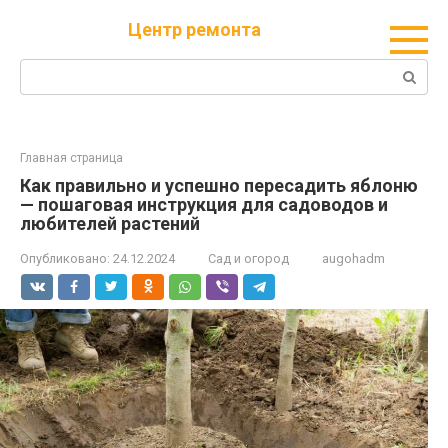
Перейти
Центр ремонта
к
контенту
Поиск:
Главная страница
Как правильно и успешно пересадить яблоню
— пошаговая инструкция для садоводов и
любителей растений
Опубликовано:
24.12.2024
Сад и огород
augohadm