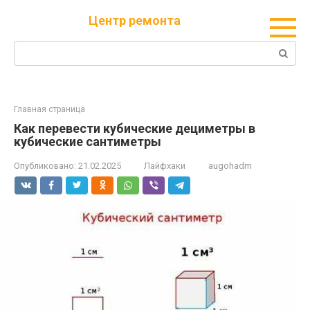
Перейти
Центр ремонта
к
контенту
Поиск:
Главная страница
Как перевести кубические дециметры в
кубические сантиметры
Опубликовано:
21.02.2025
Лайфхаки
augohadm