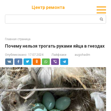
Перейти
Центр ремонта
к
контенту
Поиск:
Главная страница
Почему нельзя трогать руками яйца в гнездах
Опубликовано:
17.07.2024
Лайфхаки
augohadm