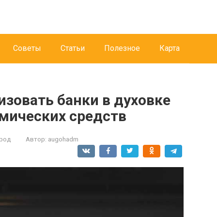
Советы
Статьи
Полезное
Карта
изовать банки в духовке
имических средств
ород
Автор:
augohadm