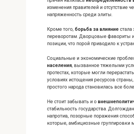
причин являлась
неопределенность 
изменения правителей и отсутствие ч
напряженность среди элиты.
Кроме того,
борьба за влияние
стала
переворотам. Дворцовые фавориты и 
позиции, что порой приводило к устр
Социальные и экономические пробле
населения
, вызванное тяжелыми усл
протестах, которые могли перерастат
условиях истощения ресурсов страны
простого народа становилась все боле
Не стоит забывать и о
внешнеполитич
стабильность государства. Долгожда
напротив, позорные поражения спосо
которые, амбициозные группировки м