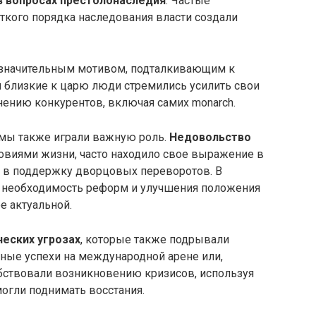
в вопросах престолонаследия
. Частые
еткого порядка наследования власти создали
 значительным мотивом, подталкивающим к
близкие к царю люди стремились усилить свои
анению конкурентов, включая самих monarch.
мы также играли важную роль.
Недовольство
овиями жизни, часто находило свое выражение в
ь в поддержку дворцовых переворотов. В
, необходимость реформ и улучшения положения
е актуальной.
еских угрозах
, которые также подрывали
нные успехи на международной арене или,
бствовали возникновению кризисов, используя
огли поднимать восстания.