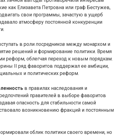
есах личной выгоды противоречили интересам
кие как Елизавета Петровна или граф Бестужев,
одвигать свои программы, зачастую в ущерб
оздавало атмосферу постоянной конкуренции
и.
ыступать в роли
посредников
между монархом и
инятие решений и формирование политики. Время
ми реформ, облегчая переход к новым порядкам.
ерины II ряд фаворитов поддержал ее амбиции,
оциальных и политических реформ.
ленность
в правилах наследования и
предпочтений правителей в выборе фаворитов
оздавая опасность для стабильности самой
бствовало возникновению фракций и постоянным
формировали облик политики своего времени, но