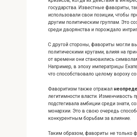
кризисов, когда их действия в интер
государства. Известные фавориты, та
использовали свои позиции, чтобы пр
другим политическим группам. Это с
среди дворянства и порождало интриг
С другой стороны, фавориты могли в
политическими кругами, влияя на пр
от времени они становились символа
Например, в эпоху императрицы Екат
что способствовало целому вороху с
Фаворитизм также отражал
неопреде
легитимности власти. Изменчивость 
подстегивала амбиции среди знати, с
монархии. Это в свою очередь спосо
конкурентным борьбам за влияние.
Таким образом, фавориты не только 