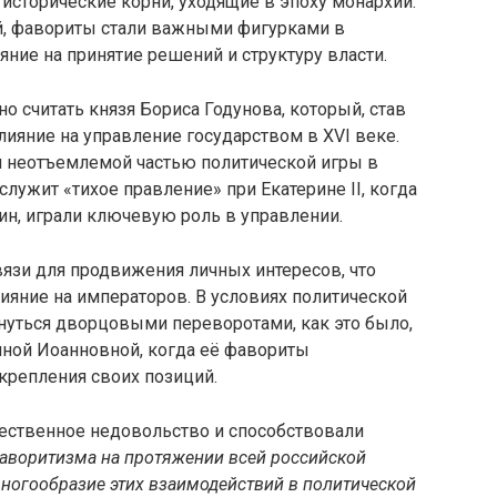
исторические корни, уходящие в эпоху монархии.
й, фавориты стали важными фигурками в
яние на принятие решений и структуру власти.
о считать князя Бориса Годунова, который, став
лияние на управление государством в XVI веке.
л неотъемлемой частью политической игры в
лужит «тихое правление» при Екатерине II, когда
ин, играли ключевую роль в управлении.
язи для продвижения личных интересов, что
ияние на императоров. В условиях политической
нуться дворцовыми переворотами, как это было,
нной Иоанновной, когда её фавориты
крепления своих позиций.
ественное недовольство и способствовали
воритизма на протяжении всей российской
ногообразие этих взаимодействий в политической