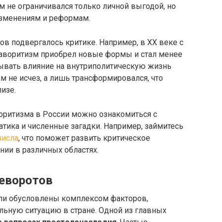
зм не ограничивался только личной выгодой, но
изменениям и реформам.
в подвергалось критике. Например, в XX веке с
аворитизм приобрел новые формы и стал менее
ывать влияние на внутриполитическую жизнь
зм не исчез, а лишь трансформировался, что
изе.
оритизма в России можно ознакомиться с
атика и численные загадки. Например, займитесь
числа
, что поможет развить критическое
нии в различных областях.
еворотов
и обусловлены комплексом факторов,
ьную ситуацию в стране. Одной из главных