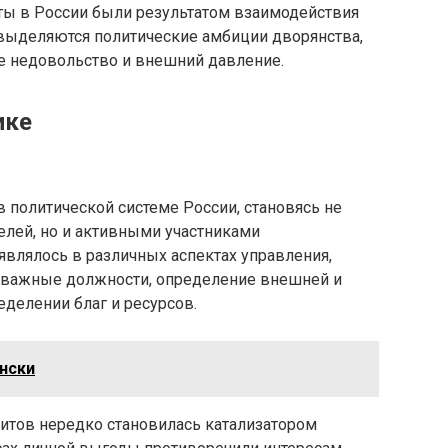
ы в России были результатом взаимодействия
выделяются политические амбиции дворянства,
е недовольство и внешний давление.
ике
 политической системе России, становясь не
елей, но и активными участниками
являлось в различных аспектах управления,
и важные должности, определение внешней и
еделении благ и ресурсов.
ински
итов нередко становилась катализатором