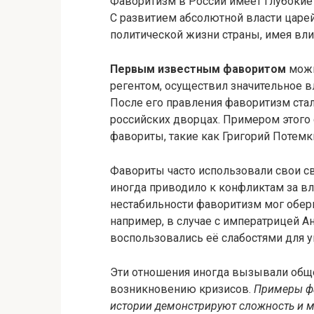
Фаворитизм в России имеет глубокие 
С развитием абсолютной власти царе
политической жизни страны, имея вли
Первым известным фаворитом
можн
регентом, осуществил значительное в
После его правления фаворитизм ста
российских дворцах. Примером этого с
фавориты, такие как Григорий Потемк
Фавориты часто использовали свои св
иногда приводило к конфликтам за вл
нестабильности фаворитизм мог обер
например, в случае с императрицей А
воспользовались её слабостями для у
Эти отношения иногда вызывали общ
возникновению кризисов.
Примеры фа
истории демонстрируют сложность и м