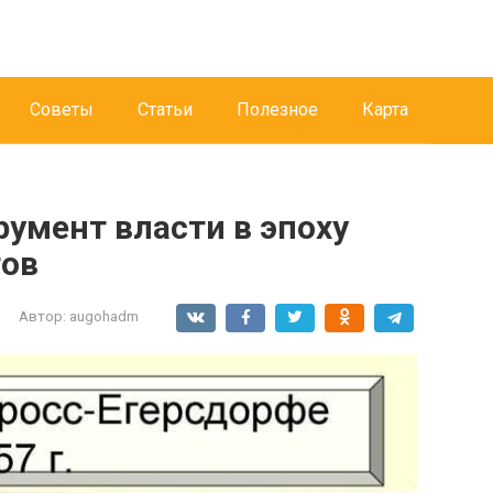
Советы
Статьи
Полезное
Карта
умент власти в эпоху
тов
Автор:
augohadm