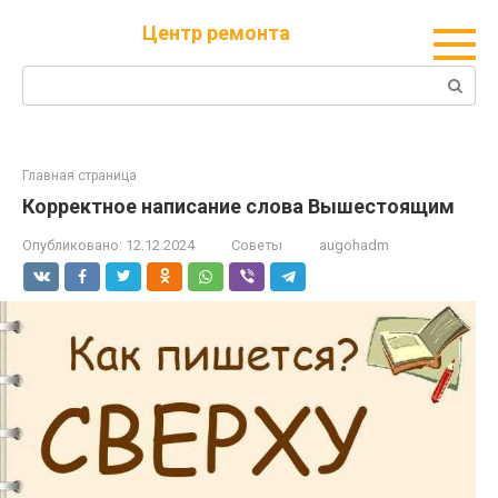
Перейти
Центр ремонта
к
контенту
Поиск:
Главная страница
Корректное написание слова Вышестоящим
Опубликовано:
12.12.2024
Советы
augohadm