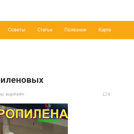
Советы
Статьи
Полезное
Карта
пиленовых
ор:
augohadm
0