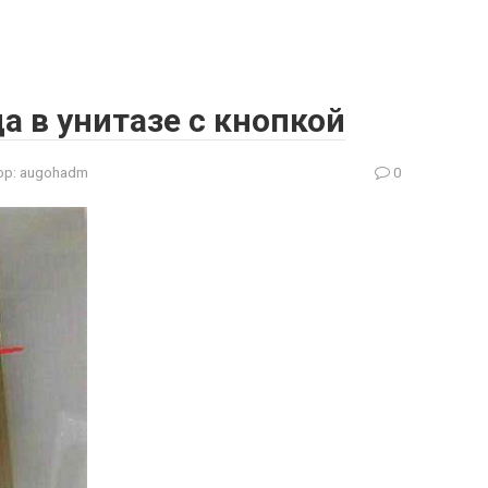
а в унитазе с кнопкой
ор:
augohadm
0