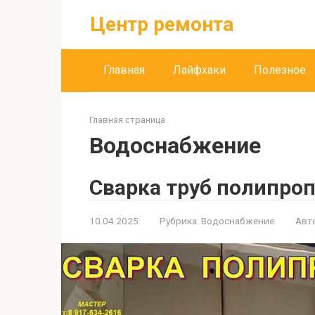
Перейти
Центр ремонта
к
контенту
Главная
Лайфхаки
Полезное
Главная страница
Водоснабжение
Сварка труб полипро
10.04.2025
Рубрика:
Водоснабжение
Авт