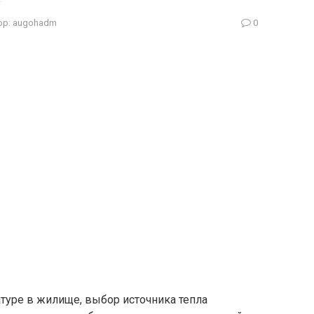
ор:
augohadm
0
туре в жилище, выбор источника тепла