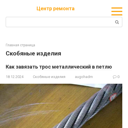
Перейти
Центр ремонта
к
контенту
Поиск:
Главная страница
Скобяные изделия
Как завязать трос металлический в петлю
18.12.2024
Скобяные изделия
augohadm
0