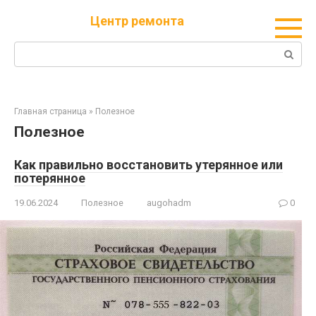
Перейти
Центр ремонта
к
контенту
Поиск:
Главная страница
»
Полезное
Полезное
Как правильно восстановить утерянное или
потерянное
19.06.2024
Полезное
augohadm
0