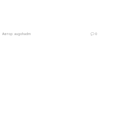
Автор:
augohadm
0