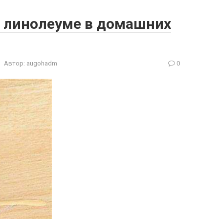
в линолеуме в домашних
Автор:
augohadm
0