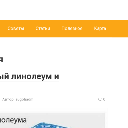
Советы
Статьи
Полезное
Карта
я
ый линолеум и
Автор:
augohadm
0