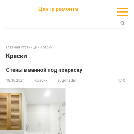
Перейти
Центр ремонта
к
контенту
Поиск:
Главная страница
»
Краски
Краски
Стены в ванной под покраску
18.10.2024
Краски
augohadm
0