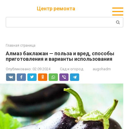
Перейти
Центр ремонта
к
контенту
Поиск:
Главная страница
Алмаз баклажан — польза и вред, способы
приготовления и варианты использования
Опубликовано:
02.09.2024
Сад и огород
augohadm