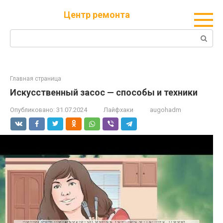
Перейти
Центр ремонта
к
контенту
Поиск:
Главная страница
Искусственный засос — способы и техники
Опубликовано:
31.07.2024
Лайфхаки
augohadm